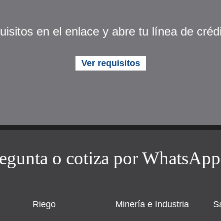
uisitos en el enlace y abre tu línea de créd
Ver requisitos
egunta o cotiza por WhatsApp
Riego
Minería e Industria
S