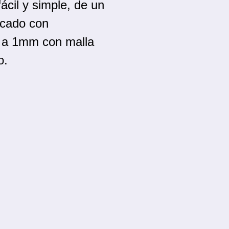
ácil y simple, de un
ricado con
a 1mm con malla
o.