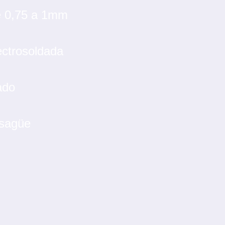
 0,75 a 1mm
ectrosoldada
ado
esagüe